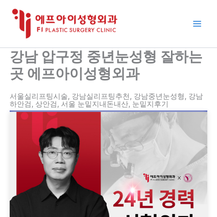
콘
텐
츠
로
건
강남 압구정 중년눈성형 잘하는
너
곳 에프아이성형외과
뛰
기
서울실리프팅시술, 강남실리프팅추천, 강남중년눈성형, 강남
하안검, 상안검, 서울 눈밑지내돈내산, 눈밑지후기