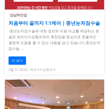
강남하안검
처음부터 끝까지 1:1케어｜중년눈처짐수술
중년눈처짐수술에 대한 정보와 비용 비교를 제공하는 본
글은 에프아이성형외과의 특장점을 중심으로 효율적인
결정에 도움을 줄 수 있는 내용을 담고 있습니다.중년눈처
짐수술 …
더 보기
5월 11, 2026
/
에프아이성형외과